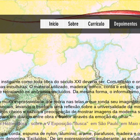
Início
Sobre
Currículo
Depoimentos
 instigante como toda obra do século XXI deveria ser. Com talento e ori
as esculturas. O material utilizado, madeira, tronco, corda e estopa,
e retratando os anônimos excluídos. Da mesma forma, o informalismo, o
e muita expressividade, ele recria nas telas o que ronda seu imaginári
e sociais, levando o fruidor a uma reflexão sobre a universalidade da m
paços cheios e vazios a preocupação de mostrar imagens da moderna 
os para um diálogo entre obra e fruidor através da emoção do olhar."
te e Historiadora - sobre a V Exposição "Busca" em São Paulo, em Maio
topa, corda, espuma de nylon, alumínio, arame, parafusos, madeira e o
uem denomina 'Excluídos.' De um expressionismo exuberante, as escult