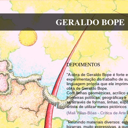
GERALDO BOPE
DEPOIMENTOS
"A obra de Geraldo Bope é forte e
experimentação do trabalho de su
linguagem própria que ele imprim
obra de Geraldo Bope.
Com linhas geométricas, acrílico 
fronteiras políticas, geográficas 
se através de formas, linhas, es
artista de utilizar meios pictóric
(Mali Villas-Bôas - Crítica de Ar
"Reunindo materiais diversos: es
bizarras, muito expressivas, a q