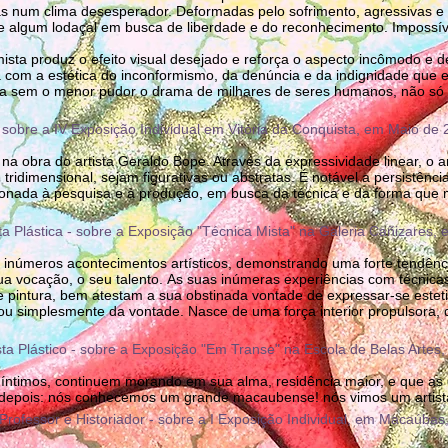
das num clima desesperador. Deformadas pelo sofrimento, agressivas 
e algum lodaçal em busca de liberdade e do reconhecimento. Impossíve
mista produz o efeito visual desejado e reforça o aspecto incômodo e 
com a estética do inconformismo, da denúncia e da indignidade que 
ia sem o menor pudor o drama de milhares de seres humanos, não só 
 - sobre a IV Exposição Individual em Vitória da Conquista, em Maio de
 na obra do artista Geraldo Bope. Através da expressividade linear, o a
 tridimensional, sejam figurativas ou abstratas. É notável a persistênc
ecionada à pesquisa e à produção, em busca da técnica e da forma que 
sta Plástica - sobre a Exposição "Técnica Mista" na Galeria Cañizares,
 inúmeros acontecimentos artísticos, demonstrando uma forte tendênci
 vocação, o seu talento. As suas inúmeras experiências com técnicas
 pintura, bem atestam a sua obstinada vontade de expressar-se este
u simplesmente da vontade. Nasce de uma força interior propulsora, do 
ista Plástico - sobre a Exposição "Em Transe" na Escola de Belas Artes
e íntimos, continuem morando em sua alma, residência maior, e que a
 depois: nós conhecemos um grande macaubense! nós vimos um artist
 Professor e Historiador - sobre a I Exposição Individual, em Macaúba