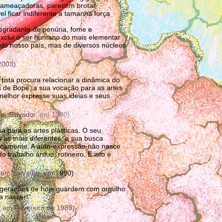
e ameaçadoras, parecem brotar
l ficar indiferente a tamanha força
degradante de penúria, fome e
exclui o ser humano do mais elementar
do nosso país, mas de diversos núcleos
 2003)
rtista procura relacionar a dinâmica do
ia de Bope, a sua vocação para as artes
melhor expresse suas ideias e seus
 em Salvado
r, em 1990)
a para as artes plásticas. O seu
 as mais diferentes, a sua busca
ticamente. A auto-expressão não nasce
trabalho árduo, rotineiro. E isto é
, em Salvador, em 1
990)
s gerações de hoje guardem com orgulho
a nascer!"
s, em Fevereiro de 1989)