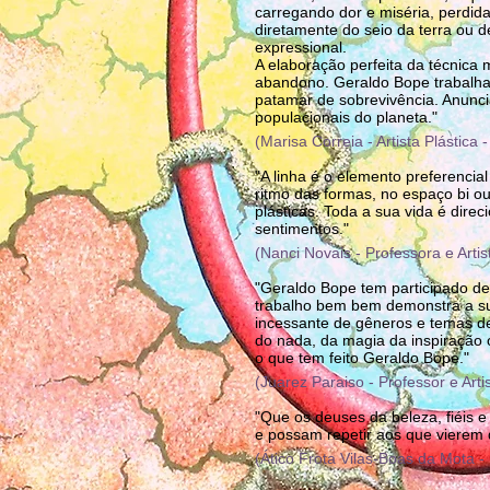
carregando dor e miséria, perdi
diretamente do seio da terra ou d
expressional.
A elaboração perfeita da técnica 
abandono. Geraldo Bope trabalha 
patamar de sobrevivência. Anunc
populacionais do planeta."
(Marisa Correia - Artista Plástica
"A linha é o elemento preferencial
ritmo das formas, no espaço bi ou
plásticas. Toda a sua vida é dir
sentimentos."
(Nanci Novais - Professora e Arti
"Geraldo Bope tem participado de
trabalho bem bem demonstra a sua
incessante de gêneros e temas de
do nada, da magia da inspiração o
o que tem feito Geraldo Bope."
(Juarez Paraiso - Professor e Art
"Que os deuses da beleza, fiéis 
e possam repetir aos que vierem
(Ático Frota Vilas-Boas da Mota -