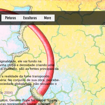
Pinturas
Esculturas
More
ginalidade, ele vai fundo na
 ganha corpo e densidade criando uma
 inusitado, são as fontes principais da
o: a realidade da fome transpondo
iséria. No conjunto de sua obra, percebe-
sociedade globalizada, não recuando o
 de 2004)
utros, Geraldo Bope faz nascer figuras
uras representam figuras gigantes,