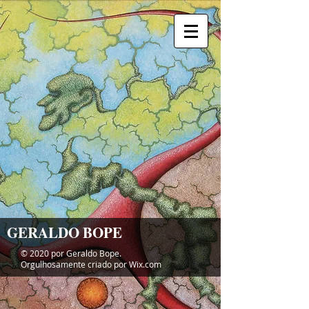
GERALDO BOPE
© 2020 por Geraldo Bope.
Orgulhosamente criado por
Wix.com